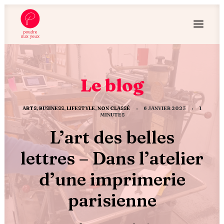
Le blog
ARTS
,
BUSINESS
,
LIFESTYLE
,
NON CLASSÉ
•
6 JANVIER 2023
•
1
MINUTES
L’art des belles
lettres – Dans l’atelier
d’une imprimerie
parisienne