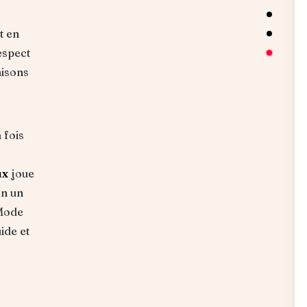
t en
espect
aisons
 fois
ux
joue
on un
 Mode
ide et