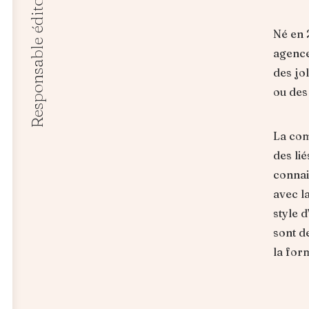
Né en 
agenc
des jo
ou des
La com
des lié
connai
avec l
style d
sont de
la for