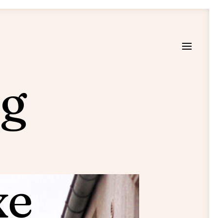
ng
xe