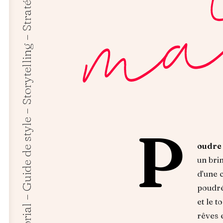
Responsable éditorial – Guide de style – Storytelling – Stratégie marketing
P
oudre 
un brin
d’une 
poudré
et le 
rêves e