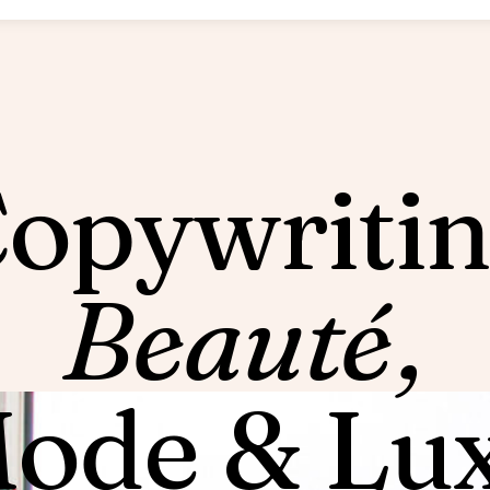
opywriti
Beauté
,
ode
&
Lu