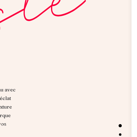
eau avec
éclat
exture
arque
vos