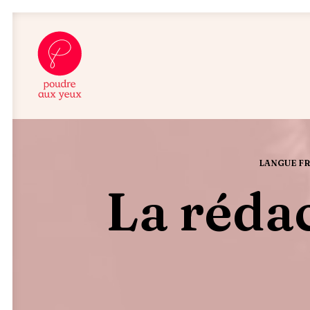
LANGUE F
La réda