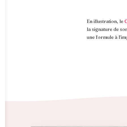
En illustration, le
C
la signature de so
une formule à l’im