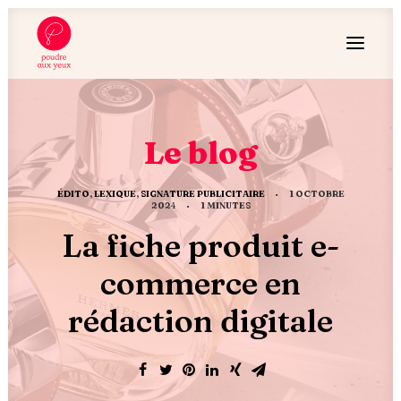
Le blog
ÉDITO
,
LEXIQUE
,
SIGNATURE PUBLICITAIRE
•
1 OCTOBRE
2024
•
1 MINUTES
La fiche produit e-
commerce en
rédaction digitale